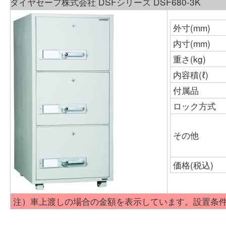
ダイヤセーフ株式会社 DSFシリーズ DSF680-3K
外寸(mm)
内寸(mm)
重さ(kg)
内容積(ℓ)
付属品
ロック方式
その他
価格(税込)
注）車上渡しの場合の金額を表示しています。設置条